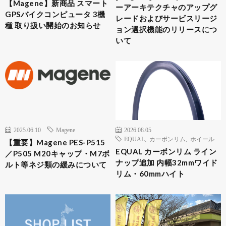
【Magene】新商品 スマート
ーアーキテクチャのアップグ
GPSバイクコンピュータ 3機
レードおよびサービスリージ
種 取り扱い開始のお知らせ
ョン選択機能のリリースにつ
いて
2025.06.10
Magene
2026.08.05
EQUAL
,
カーボンリム
,
ホイール
【重要】Magene PES-P515
EQUAL カーボンリム ライン
／P505 M20キャップ・M7ボ
ナップ追加 内幅32mmワイド
ルト等ネジ類の緩みについて
リム・60mmハイト