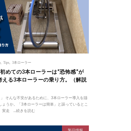
o
,
Tips
,
3本ローラー
初めての3本ローラーは”恐怖感”が
考える3本ローラーの乗り方。（解説
」 そんな不安があるために、3本ローラー導入を躊
しょうか。「3本ローラーは簡単」と謳っているとこ
走 ...
続きを読む
製品情報