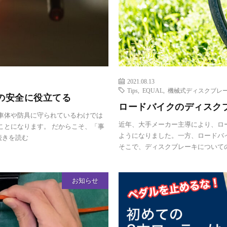
2021.08.13
Tips
,
EQUAL
,
機械式ディスクブレ
の安全に役立てる
ロードバイクのディスク
車体や防具に守られているわけでは
近年、大手メーカー主導により、ロ
ことになります。 だからこそ、「事
ようになりました。一方、ロードバ
続きを読む
そこで、ディスクブレーキについての理
お知らせ