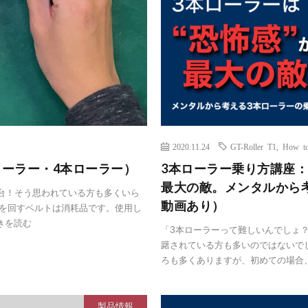
2020.11.24
GT-Roller T1
,
How t
ローラー・4本ローラー）
3本ローラー乗り方講座：
最大の敵。メンタルから
台！そう思われている方も多くいら
動画あり）
ーを回すベルトは消耗品です。使用し
きを読む
「3本ローラーって難しいんでしょ？
躇されている方も多いのではないで
ろも多くありますが、初めての場合、実
製品情報