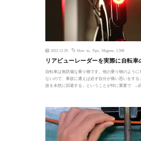
2022.12.29
How to
,
Tips
,
Magene
,
L508
リアビューレーダーを実際に自転車
自転車は無防備な乗り物です。他の乗り物のように
ないので、事故に遭えば必ず自分が痛い思いをする
故を未然に回避する」ということが特に重要で ...