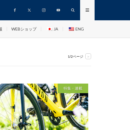
報
WEBショップ
JA
ENG
1/2ページ
>
特集・連載