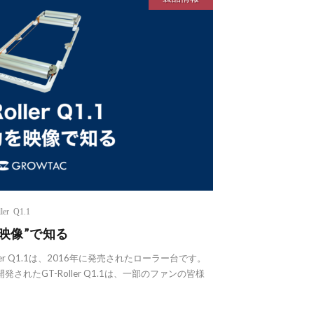
ler Q1.1
を”映像”で知る
oller Q1.1は、2016年に発売されたローラー台です。
れたGT-Roller Q1.1は、一部のファンの皆様