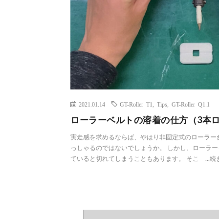
2021.01.14
GT-Roller T1
,
Tips
,
GT-Roller Q1.1
ローラーベルトの溶着の仕方（3本
実走感を求めるならば、やはり非固定式のローラー
っしゃるのではないでしょうか。 しかし、ローラ
ていると切れてしまうこともあります。 そこ ...
続