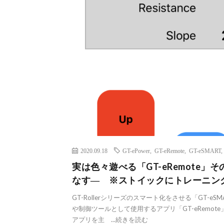
2020.09.18
GT-ePower
,
GT-eRemote
,
GT-eSMART
実は色々遊べる「GT-eRemote」その
なす― ※ストイックにトレーニン
GT-Rollerシリーズのスマート化をさせる「GT-eSM
や制御ツールとして使用するアプリ「GT-eRemot
アプリを主 ...
続きを読む