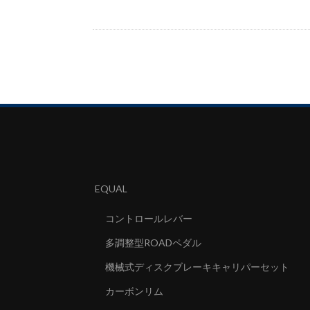
EQUAL
コントロールレバー
多調整型ROADペダル
機械式ディスクブレーキキャリパーセット
カーボンリム