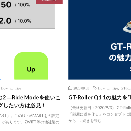
,
How to
,
Tips
2020.09.03
How to
,
Tips
,
GT-Rol
2 ―Ride Modeを使いこ
GT-Roller Q1.1の魅力
グしたい方は必見！
（最終更新日：2020/9/3） GT-R
「部屋に道を作る」をコンセプトに開発さ
ART」。このGT-eSMARTをの設定
から ...
続きを読む
e」があります。ZWIFT等の他社製の