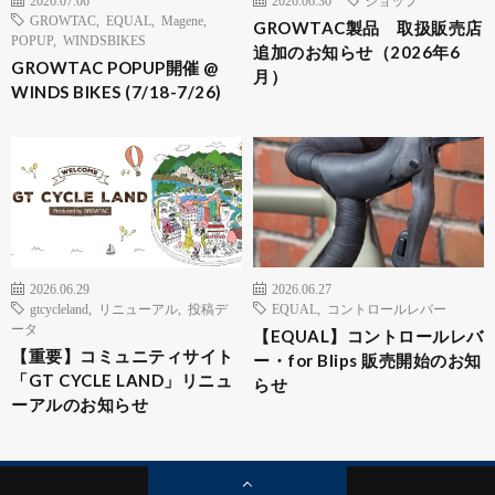
2026.07.06
2026.06.30
ショップ
GROWTAC
,
EQUAL
,
Magene
,
GROWTAC製品 取扱販売店
POPUP
,
WINDSBIKES
追加のお知らせ（2026年6
GROWTAC POPUP開催 @
月）
WINDS BIKES (7/18-7/26)
2026.06.29
2026.06.27
gtcycleland
,
リニューアル
,
投稿デ
EQUAL
,
コントロールレバー
ータ
【EQUAL】コントロールレバ
【重要】コミュニティサイト
ー・for Blips 販売開始のお知
「GT CYCLE LAND」リニュ
らせ
ーアルのお知らせ