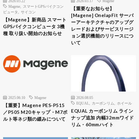
2026.05.22
2026.03.17
Magene
Magene
,
スマートGPSバイクコン
【重要なお知らせ】
ピュータ
,
サイコン
[Magene] OnelapFit サーバ
【Magene】新商品 スマート
ーアーキテクチャのアップグ
GPSバイクコンピュータ 3機
レードおよびサービスリージ
種 取り扱い開始のお知らせ
ョン選択機能のリリースにつ
いて
2025.06.10
Magene
2026.08.05
EQUAL
,
カーボンリム
,
ホイール
【重要】Magene PES-P515
EQUAL カーボンリム ライン
／P505 M20キャップ・M7ボ
ナップ追加 内幅32mmワイド
ルト等ネジ類の緩みについて
リム・60mmハイト