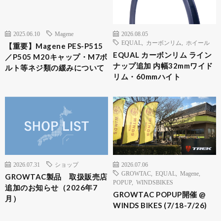
2025.06.10
Magene
2026.08.05
EQUAL
,
カーボンリム
,
ホイール
【重要】Magene PES-P515
EQUAL カーボンリム ライン
／P505 M20キャップ・M7ボ
ナップ追加 内幅32mmワイド
ルト等ネジ類の緩みについて
リム・60mmハイト
2026.07.31
ショップ
2026.07.06
GROWTAC
,
EQUAL
,
Magene
,
GROWTAC製品 取扱販売店
POPUP
,
WINDSBIKES
追加のお知らせ（2026年7
GROWTAC POPUP開催 @
月）
WINDS BIKES (7/18-7/26)