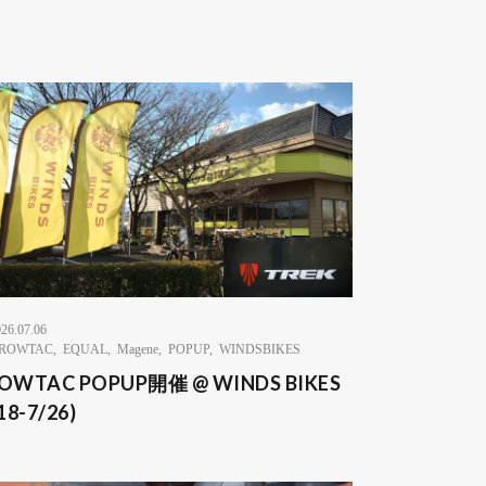
26.07.06
ROWTAC
,
EQUAL
,
Magene
,
POPUP
,
WINDSBIKES
OWTAC POPUP開催 @ WINDS BIKES
18-7/26)