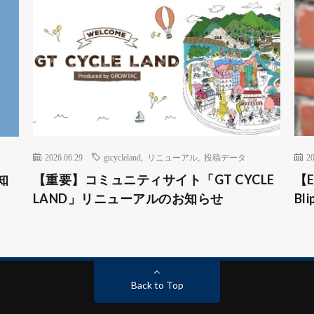
2026.06.29
gtcycleland
,
リニューアル
,
投稿データ
20
知
【重要】コミュニティサイト「GT CYCLE
【
LAND」リニューアルのお知らせ
B
Back to Top