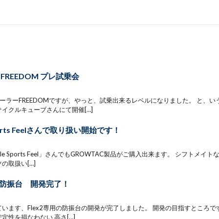
er FREEDOM プレ試乗会
ーラーFREEDOMですが、やっと、試乗出来るレベルになりました。 と、
イクルキューブさんにて開催[…]
Sports Feelさんで取り扱い開始です！
cle Sports Feel」さんでもGROWTAC製品がご購入出来ます。 シフトメ
の取扱い[…]
専用防振台 開発完了！
います、Flex2専用の防振台の開発が完了しました。 開発の目指すところで
定性を損なわない 高さ[…]