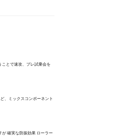
いうことで速攻、プレ試乗会を
イトなど、ミックスコンポーネント
すが 確実な防振効果 ローラー