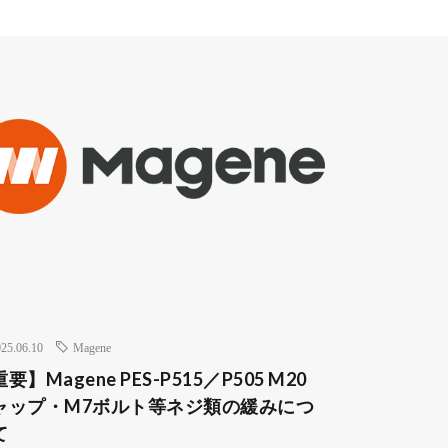
25.06.10
Magene
要】Magene PES-P515／P505 M20
ャップ・M7ボルト等ネジ類の緩みにつ
て