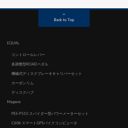
Back to Top
EQUAL
コントロールレバー
多調整型ROADペダル
機械式ディスクブレーキキャリパーセット
カーボンリム
ディスクハブ
Magene
PES-P515 スパイダー型パワーメーターセット
C606 スマートGPSバイクコンピュータ