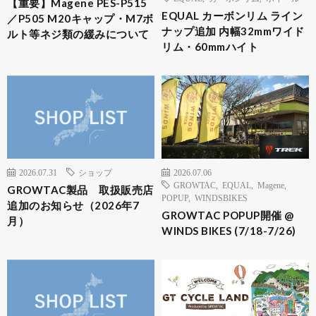
【重要】Magene PES-P515
EQUAL カーボンリム ライン
／P505 M20キャップ・M7ボ
ナップ追加 内幅32mmワイド
ルト等ネジ類の緩みについて
リム・60mmハイト
2026.07.31
ショップ
2026.07.06
GROWTAC
,
EQUAL
,
Magene
,
GROWTAC製品 取扱販売店
POPUP
,
WINDSBIKES
追加のお知らせ（2026年7
GROWTAC POPUP開催 @
月）
WINDS BIKES (7/18-7/26)