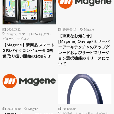
2026.05.22
2026.03.17
Magene
Magene
,
スマートGPSバイクコン
【重要なお知らせ】
ピュータ
,
サイコン
[Magene] OnelapFit サーバ
【Magene】新商品 スマート
ーアーキテクチャのアップグ
GPSバイクコンピュータ 3機
レードおよびサービスリージ
種 取り扱い開始のお知らせ
ョン選択機能のリリースにつ
いて
2025.06.10
Magene
2026.08.05
EQUAL
,
カーボンリム
,
ホイール