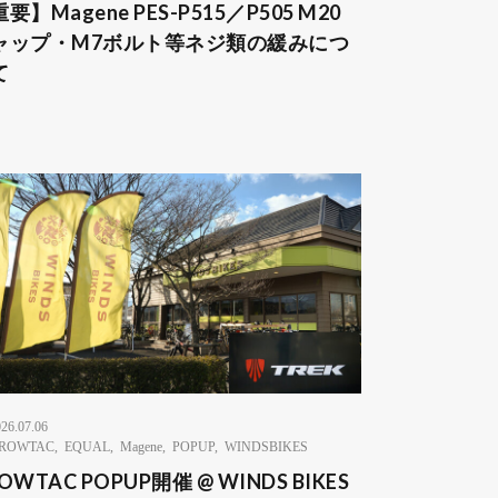
要】Magene PES-P515／P505 M20
ャップ・M7ボルト等ネジ類の緩みにつ
て
26.07.06
ROWTAC
,
EQUAL
,
Magene
,
POPUP
,
WINDSBIKES
OWTAC POPUP開催 @ WINDS BIKES