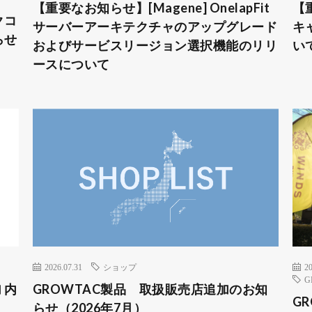
【重要なお知らせ】[Magene] OnelapFit
【重
クコ
サーバーアーキテクチャのアップグレード
キ
らせ
およびサービスリージョン選択機能のリリ
い
ースについて
2026.07.31
ショップ
20
G
 内
GROWTAC製品 取扱販売店追加のお知
GR
らせ（2026年7月）