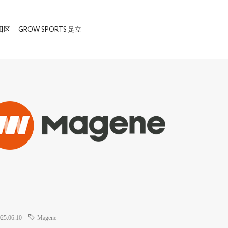
 GROW SPORTS 足立
25.06.10
Magene