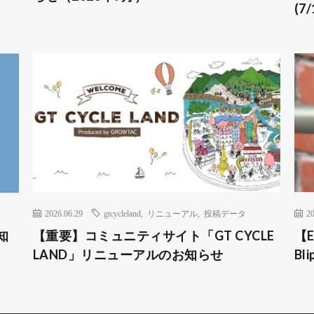
(7/
2026.06.29
gtcycleland
,
リニューアル
,
投稿データ
20
知
【重要】コミュニティサイト「GT CYCLE
【
LAND」リニューアルのお知らせ
B