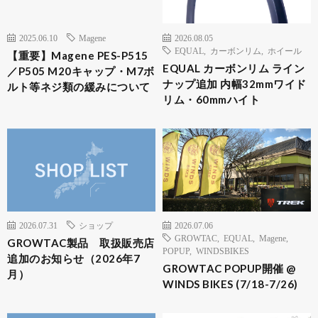
2025.06.10
Magene
2026.08.05
EQUAL
,
カーボンリム
,
ホイール
【重要】Magene PES-P515
EQUAL カーボンリム ライン
／P505 M20キャップ・M7ボ
ナップ追加 内幅32mmワイド
ルト等ネジ類の緩みについて
リム・60mmハイト
2026.07.31
ショップ
2026.07.06
GROWTAC
,
EQUAL
,
Magene
,
GROWTAC製品 取扱販売店
POPUP
,
WINDSBIKES
追加のお知らせ（2026年7
GROWTAC POPUP開催 @
月）
WINDS BIKES (7/18-7/26)