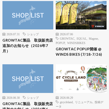
2026.07.31
ショップ
2026.07.06
GROWTAC
,
EQUAL
,
Magene
,
GROWTAC製品 取扱販売店
POPUP
,
WINDSBIKES
追加のお知らせ（2026年7
GROWTAC POPUP開催 @
月）
WINDS BIKES (7/18-7/26)
2026.06.30
ショップ
2026.06.29
gtcycleland
,
リニューアル
,
投稿デ
GROWTAC製品 取扱販売店
ータ