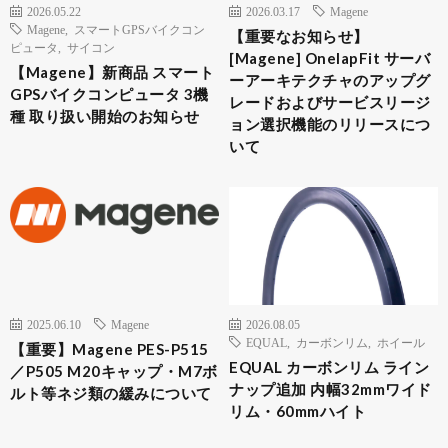
2026.05.22
2026.03.17
Magene
Magene
,
スマートGPSバイクコン
【重要なお知らせ】
ピュータ
,
サイコン
[Magene] OnelapFit サーバ
【Magene】新商品 スマート
ーアーキテクチャのアップグ
GPSバイクコンピュータ 3機
レードおよびサービスリージ
種 取り扱い開始のお知らせ
ョン選択機能のリリースにつ
いて
2025.06.10
Magene
2026.08.05
EQUAL
,
カーボンリム
,
ホイール
【重要】Magene PES-P515
EQUAL カーボンリム ライン
／P505 M20キャップ・M7ボ
ナップ追加 内幅32mmワイド
ルト等ネジ類の緩みについて
リム・60mmハイト