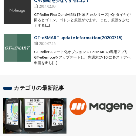
Q/A 振動を少なくするには？
2014.02.03
GT-Roller Flex QandA情報 [対象:Flexシリーズ] -Q- タイヤが
回るとゴトン、ゴトンと振動がでます。 また、振動を少な
くする[…]
GT-eSMART update information(20200715)
2020.07.15
GT-Rollerスマート化オプション GT-eSMARTの専用アプリ
GT-eRemoteをアップデートし、先週末(7/10)に各ストアへ
申請を出し[…]
カテゴリの最新記事