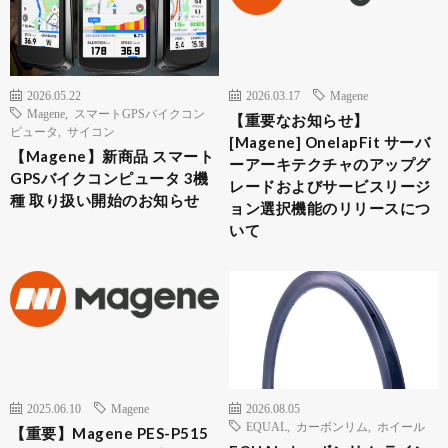
2026.05.22
2026.03.17
Magene
Magene
,
スマートGPSバイクコン
【重要なお知らせ】
ピュータ
,
サイコン
[Magene] OnelapFit サーバ
【Magene】新商品 スマート
ーアーキテクチャのアップグ
GPSバイクコンピュータ 3機
レードおよびサービスリージ
種 取り扱い開始のお知らせ
ョン選択機能のリリースにつ
いて
2025.06.10
Magene
2026.08.05
EQUAL
,
カーボンリム
,
ホイール
【重要】Magene PES-P515