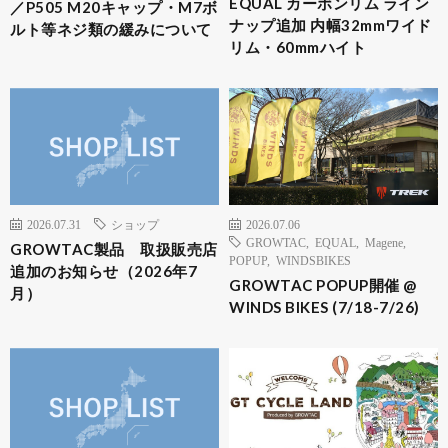
EQUAL カーボンリム ライン
／P505 M20キャップ・M7ボ
ナップ追加 内幅32mmワイド
ルト等ネジ類の緩みについて
リム・60mmハイト
2026.07.31
ショップ
2026.07.06
GROWTAC
,
EQUAL
,
Magene
,
GROWTAC製品 取扱販売店
POPUP
,
WINDSBIKES
追加のお知らせ（2026年7
GROWTAC POPUP開催 @
月）
WINDS BIKES (7/18-7/26)