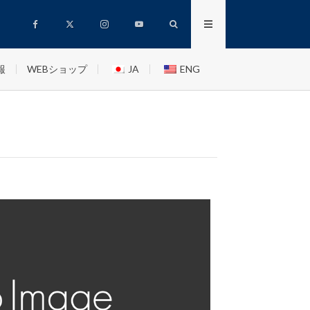
報
WEBショップ
JA
ENG