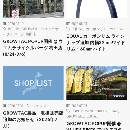
2026.08.10
2026.08.05
POPUP
,
GROWATC
,
ウエムラサ
EQUAL
,
カーボンリム
,
ホイール
イクルパーツ 梅田店
EQUAL カーボンリム ライン
GROWTAC POPUP開催 @ ウ
ナップ追加 内幅32mmワイド
エムラサイクルパーツ 梅田店
リム・60mmハイト
(8/24-9/6)
2026.07.31
ショップ
2026.07.06
POPUP
,
WINDSBIKES
,
Ehime
,
GROWTAC製品 取扱販売店
GROWTAC
,
EQUAL
追加のお知らせ（2026年7
GROWTAC POPUP開催 @
月）
WINDS BIKES (7/18-7/26)