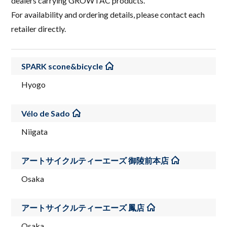
dealers carrying GROWTAC products.
For availability and ordering details, please contact each
retailer directly.
SPARK scone&bicycle
Hyogo
Vélo de Sado
Niigata
アートサイクルティーエーズ 御陵前本店
Osaka
アートサイクルティーエーズ 鳳店
Osaka