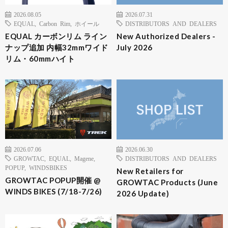
2026.08.05
2026.07.31
EQUAL
,
Carbon Rim
,
ホイール
DISTRIBUTORS AND DEALERS
EQUAL カーボンリム ライン
New Authorized Dealers -
ナップ追加 内幅32mmワイド
July 2026
リム・60mmハイト
2026.07.06
2026.06.30
GROWTAC
,
EQUAL
,
Magene
,
DISTRIBUTORS AND DEALERS
POPUP
,
WINDSBIKES
New Retailers for
GROWTAC POPUP開催 @
GROWTAC Products (June
WINDS BIKES (7/18-7/26)
2026 Update)