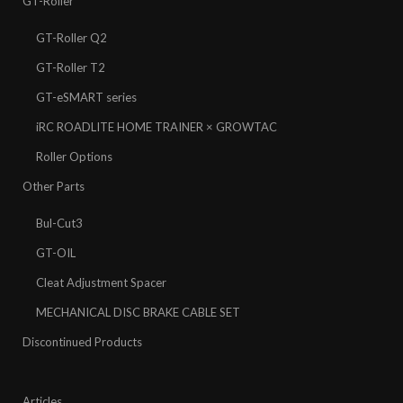
GT-Roller
GT-Roller Q2
GT-Roller T2
GT-eSMART series
iRC ROADLITE HOME TRAINER × GROWTAC
Roller Options
Other Parts
Bul-Cut3
GT-OIL
Cleat Adjustment Spacer
MECHANICAL DISC BRAKE CABLE SET
Discontinued Products
Articles