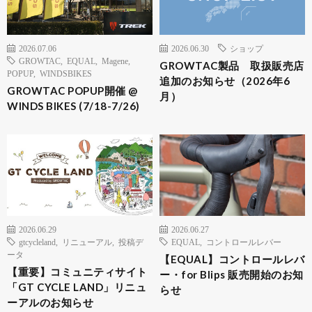
2026.07.06
2026.06.30
ショップ
GROWTAC
,
EQUAL
,
Magene
,
GROWTAC製品 取扱販売店
POPUP
,
WINDSBIKES
追加のお知らせ（2026年6
GROWTAC POPUP開催 @
月）
WINDS BIKES (7/18-7/26)
2026.06.29
2026.06.27
gtcycleland
,
リニューアル
,
投稿デ
EQUAL
,
コントロールレバー
ータ
【EQUAL】コントロールレバ
【重要】コミュニティサイト
ー・for Blips 販売開始のお知
「GT CYCLE LAND」リニュ
らせ
ーアルのお知らせ