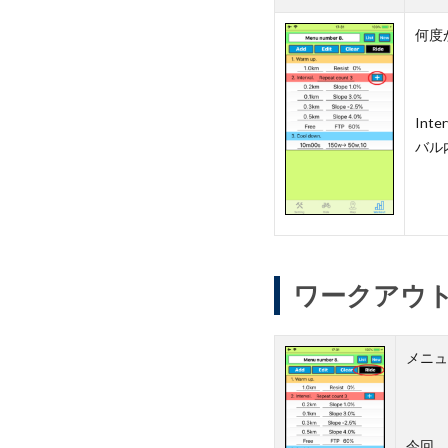
何度
In
バル
ワークアウ
メニュ
今回、