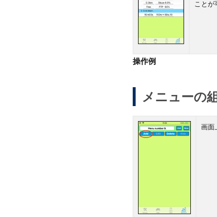
ことが
操作例
メニューの
画面