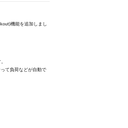
orkout)機能を追加しまし
す。
に沿って負荷などが自動で