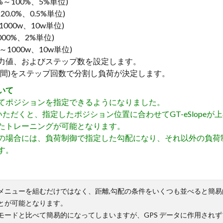
～100%、5%単位)
20.0%、0.5%単位)
000w、10w単位)
000%、2%単位)
1000w、10w単位)
力値、およびステップ数を設定します。
時間)をステップ回数で分割し負荷が決定します。
いて
てポジションを指定できるようになりました。
使いいただくと、指定したポジション位置に合わせてGT-eSlope
たトレーニングが可能となります。
の場合には、負荷制御で指定した勾配になり、それ以外の負荷
す。
メニューを組むだけではなく、距離,勾配の条件をいくつも並べると簡
とが可能となります。
モードと比べて簡易的になってしまいますが、GPS データに作用され