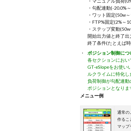
・マニュアル負荷(0%
・勾配連動(-20.0%～
・ワット固定(50w～1
・FTP%固定(2%～1
・ステップ変動(50w～
開始出力値と終了出
終了条件(たとえば
ポジション制御につ
各セクションにおい
GT-eSlopeをお
ルクライムに特化し
負荷制御が勾配連動
ポジションとなりま
メニュー例
通常の
作るこ
マップ