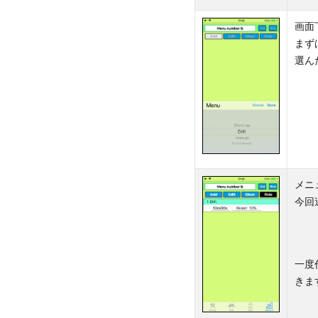
画面
まず
選ん
メニ
今回
一度
きま