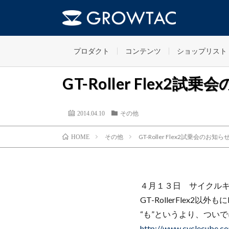
プロダクト
コンテンツ
ショップリスト
GT-Roller Flex2
2014.04.10
その他
その他
GT-Roller Flex2試乗会のお知
HOME
４月１３日 サイクル
GT-RollerFlex2以
“も”というより、ついでに、
http://www.cyclecube.