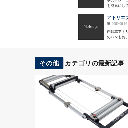
冬のトレーニ
を簡素にして
アトリエ
2009.06.16
自転車アト
のパンもおい
その他
カテゴリの最新記事