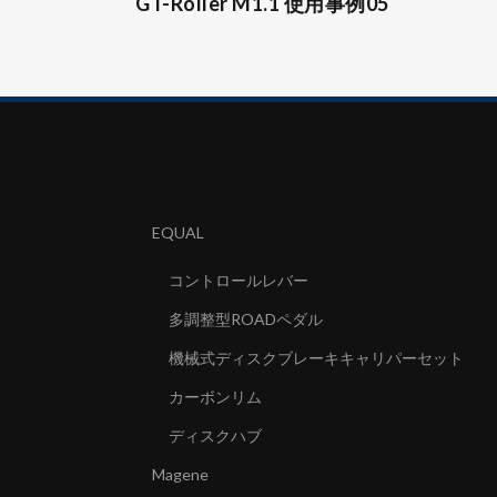
GT-Roller M1.1 使用事例05
EQUAL
コントロールレバー
多調整型ROADペダル
機械式ディスクブレーキキャリパーセット
カーボンリム
ディスクハブ
Magene