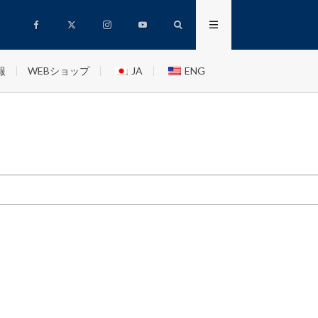
報
WEBショップ
JA
ENG