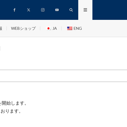
報
WEBショップ
JA
ENG
」
ら販売を開始します。
ております。