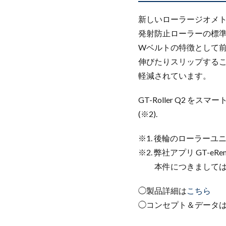
新しいローラージオメトリ(
発射防止ローラーの標
Wベルトの特徴として
伸びたりスリップする
軽減されています。
GT-Roller Q2 をス
(※2).
※1. 後輪のローラーユ
※2. 弊社アプリ GT-e
本件につきましてはア
◯製品詳細は
こちら
◯コンセプト＆データ