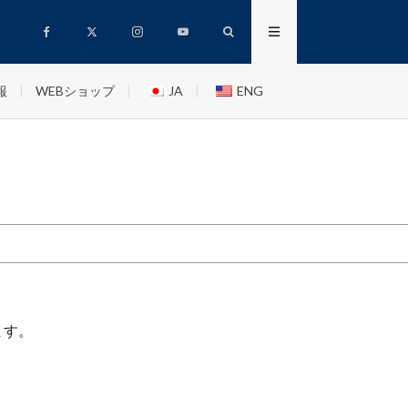
報
WEBショップ
JA
ENG
ます。