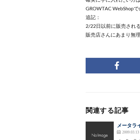
GROWTAC WebSh
追記：
2/22日以前に販売さ
販売店さんにあまり無理を
関連する記事
メータラ
2009.03.13