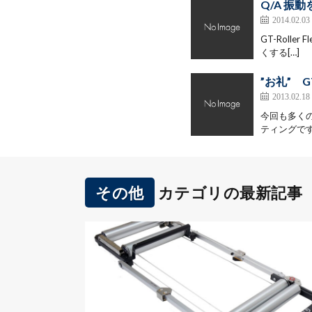
Q/A 振
2014.02.03
GT-Roll
くする[…]
”お礼” GT
2013.02.18
今回も多く
ティングです
その他
カテゴリの最新記事