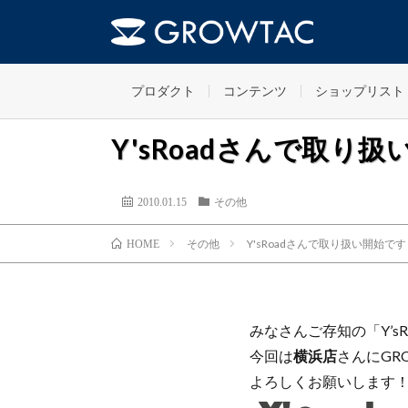
プロダクト
コンテンツ
ショップリスト
Y'sRoadさんで取り
2010.01.15
その他
その他
Y'sRoadさんで取り扱い開始で
HOME
みなさんご存知の「Y’s
今回は
横浜店
さんにGR
よろしくお願いします