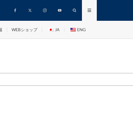
報
WEBショップ
JA
ENG