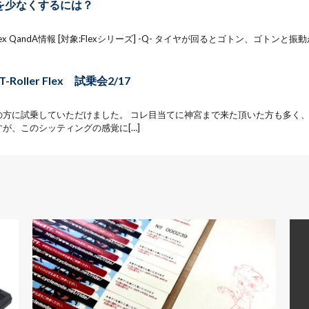
動を少なくするには？
er Flex QandA情報 [対象:Flexシリーズ] -Q- タイヤが回るとゴトン、ゴト
-Roller Flex 試乗会2/17
の方に試乗していただけました。 コレ目当てに神宮まで来た頂いた方も多く、
が、このシッティングの感覚に[…]