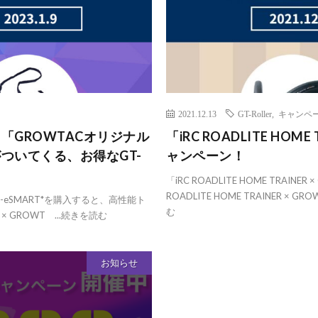
2021.12.13
GT-Roller
,
キャンペ
NER」「GROWTACオリジナル
「iRC ROADLITE HOM
がついてくる、お得なGT-
ャンペーン！
「iRC ROADLITE HOME TRAI
ROADLITE HOME TRAINER ×
or GT-eSMART*を購入すると、高性能ト
む
× GROWT ...
続きを読む
お知らせ