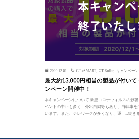
2020.12.01
GT-eSMART
,
GT-Roller
,
キャンペーン
最大約13,000円相当の製品が付いてくる
ンペーン開催中！
本キャンペーンについて 新型コロナウィルスの影響
ベントの中止も多く、外出自粛等もあり、自転車を
います。また、テレワークが多くなり、運 ...
続き