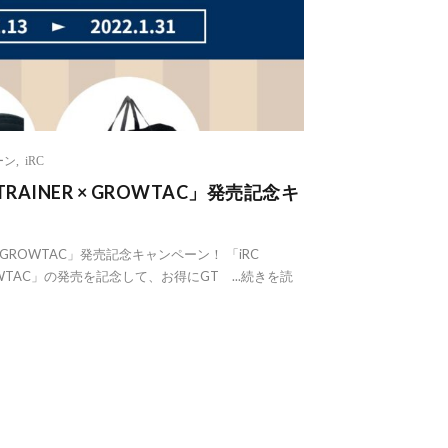
ーン
,
iRC
E TRAINER × GROWTAC」発売記念キ
NER × GROWTAC」発売記念キャンペーン！ 「iRC
 GROWTAC」の発売を記念して、お得にGT ...
続きを読