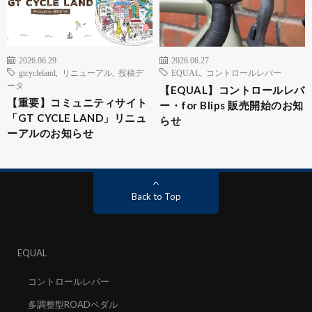
2026.06.29
2026.06.27
gtcycleland
,
リニューアル
,
投稿デ
EQUAL
,
コントロールレバー
ータ
【EQUAL】コントロールレバ
【重要】コミュニティサイト
ー・for Blips 販売開始のお知
「GT CYCLE LAND」リニュ
らせ
ーアルのお知らせ
Back to Top
EQUAL
コントロールレバー
多調整型ROADペダル