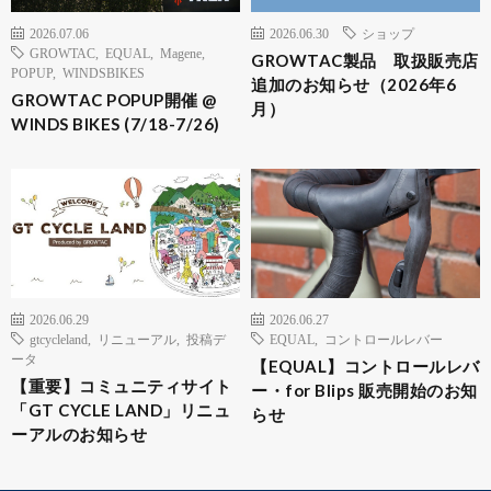
2026.07.06
2026.06.30
ショップ
GROWTAC
,
EQUAL
,
Magene
,
GROWTAC製品 取扱販売店
POPUP
,
WINDSBIKES
追加のお知らせ（2026年6
GROWTAC POPUP開催 @
月）
WINDS BIKES (7/18-7/26)
2026.06.29
2026.06.27
gtcycleland
,
リニューアル
,
投稿デ
EQUAL
,
コントロールレバー
ータ
【EQUAL】コントロールレバ
【重要】コミュニティサイト
ー・for Blips 販売開始のお知
「GT CYCLE LAND」リニュ
らせ
ーアルのお知らせ