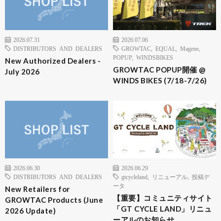
2026.07.31
2026.07.06
DISTRIBUTORS AND DEALERS
GROWTAC
,
EQUAL
,
Magene
,
POPUP
,
WINDSBIKES
New Authorized Dealers -
GROWTAC POPUP開催 @
July 2026
WINDS BIKES (7/18-7/26)
2026.06.30
2026.06.29
DISTRIBUTORS AND DEALERS
gtcycleland
,
リニューアル
,
投稿デ
ータ
New Retailers for
【重要】コミュニティサイト
GROWTAC Products (June
「GT CYCLE LAND」リニュ
2026 Update)
ーアルのお知らせ