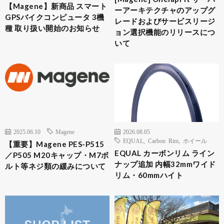
【Magene】新商品 スマート
ーアーキテクチャのアップグ
GPSバイクコンピュータ 3機
レードおよびサービスリージ
種 取り扱い開始のお知らせ
ョン選択機能のリリースにつ
いて
2025.06.10
Magene
2026.08.05
EQUAL
,
Carbon Rim
,
ホイール
【重要】Magene PES-P515
EQUAL カーボンリム ライン
／P505 M20キャップ・M7ボ
ナップ追加 内幅32mmワイド
ルト等ネジ類の緩みについて
リム・60mmハイト