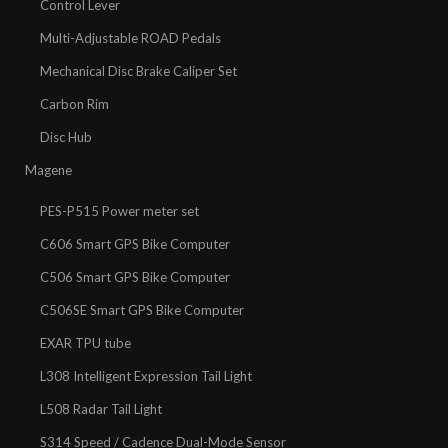
Control Lever
Multi-Adjustable ROAD Pedals
Mechanical Disc Brake Caliper Set
Carbon Rim
Disc Hub
Magene
PES-P515 Power meter set
C606 Smart GPS Bike Computer
C506 Smart GPS Bike Computer
C506SE Smart GPS Bike Computer
EXAR TPU tube
L308 Intelligent Expression Tail Light
L508 Radar Tail Light
S314 Speed / Cadence Dual-Mode Sensor