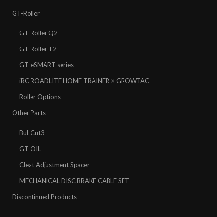
GT-Roller
GT-Roller Q2
GT-Roller T2
GT-eSMART series
iRC ROADLITE HOME TRAINER × GROWTAC
Roller Options
Other Parts
Bul-Cut3
GT-OIL
Cleat Adjustment Spacer
MECHANICAL DISC BRAKE CABLE SET
Discontinued Products