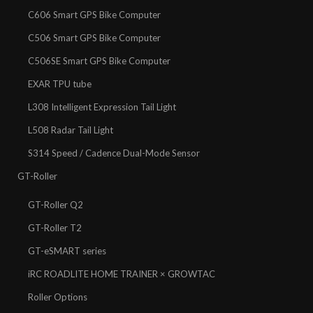
C606 Smart GPS Bike Computer
C506 Smart GPS Bike Computer
C506SE Smart GPS Bike Computer
EXAR TPU tube
L308 Intelligent Expression Tail Light
L508 Radar Tail Light
S314 Speed / Cadence Dual-Mode Sensor
GT-Roller
GT-Roller Q2
GT-Roller T2
GT-eSMART series
iRC ROADLITE HOME TRAINER × GROWTAC
Roller Options