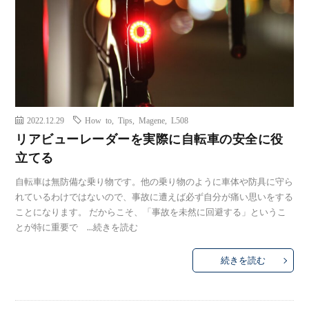
2022.12.29
How to
,
Tips
,
Magene
,
L508
リアビューレーダーを実際に自転車の安全に役
立てる
自転車は無防備な乗り物です。他の乗り物のように車体や防具に守ら
れているわけではないので、事故に遭えば必ず自分が痛い思いをする
ことになります。 だからこそ、「事故を未然に回避する」というこ
とが特に重要で ...
続きを読む
続きを読む