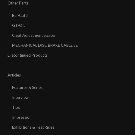
Other Parts
Bul-Cut3
GT-OIL
Cleat Adjustment Spacer
MECHANICAL DISC BRAKE CABLE SET
Discontinued Products
Articles
Features & Series
Interview
Tips
Impression
Exhibitions & Test Rides