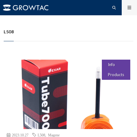
L508
HOME
L508
Info
Products
2023.10.27
L508
,
Magene