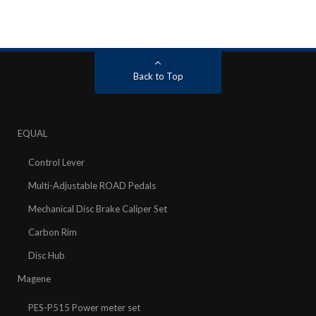
Back to Top
EQUAL
Control Lever
Multi-Adjustable ROAD Pedals
Mechanical Disc Brake Caliper Set
Carbon Rim
Disc Hub
Magene
PES-P515 Power meter set