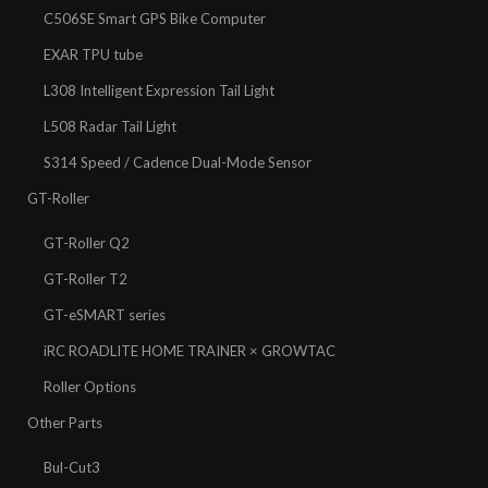
C506SE Smart GPS Bike Computer
EXAR TPU tube
L308 Intelligent Expression Tail Light
L508 Radar Tail Light
S314 Speed / Cadence Dual-Mode Sensor
GT-Roller
GT-Roller Q2
GT-Roller T2
GT-eSMART series
iRC ROADLITE HOME TRAINER × GROWTAC
Roller Options
Other Parts
Bul-Cut3