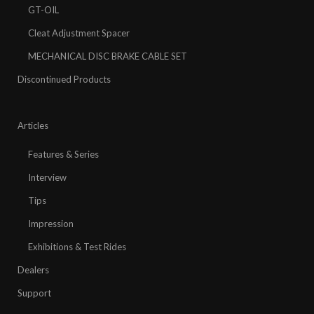
GT-OIL
Cleat Adjustment Spacer
MECHANICAL DISC BRAKE CABLE SET
Discontinued Products
Articles
Features & Series
Interview
Tips
Impression
Exhibitions & Test Rides
Dealers
Support