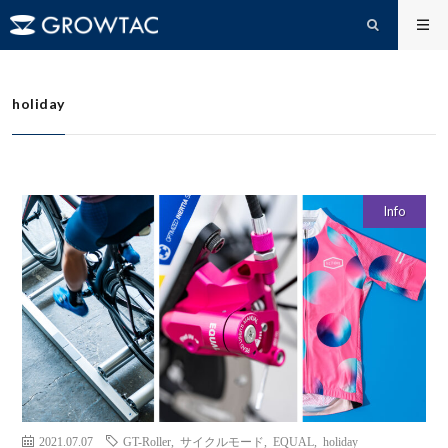
holiday
HOME
holiday
Info
2021.07.07
GT-Roller
,
サイクルモード
,
EQUAL
,
holiday