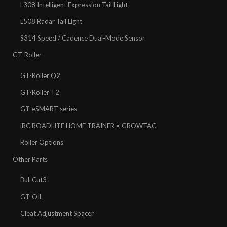
L308 Intelligent Expression Tail Light
L508 Radar Tail Light
S314 Speed / Cadence Dual-Mode Sensor
GT-Roller
GT-Roller Q2
GT-Roller T2
GT-eSMART series
iRC ROADLITE HOME TRAINER × GROWTAC
Roller Options
Other Parts
Bul-Cut3
GT-OIL
Cleat Adjustment Spacer