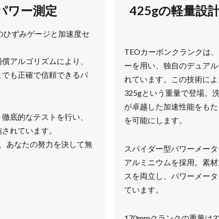
パワー測定
425gの軽量
度のひずみゲージと加速度セ
TEOカーボンクランクは、
補償アルゴリズムにより、
ーを用い、独自のデュアル
こでも正確で信頼できるパ
れています。この技術によ
325gという重量で登場
が卓越した加速性能をもた
く徹底的なテストを行い、
を可能にします。
施されています。
、あなたの努力を決して無
スパイダー型パワーメーター
アルミニウムを採用。素材
スを両立し、パワーメータ
ています。
170mmクランクの重量は3