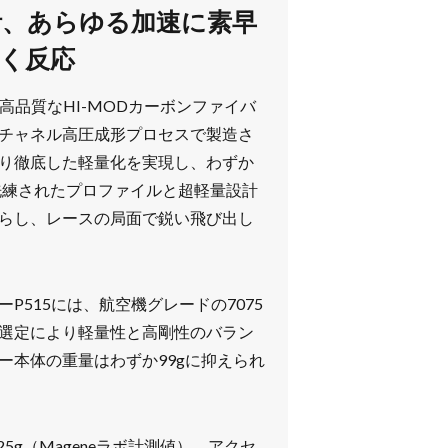
設計、あらゆる加速に素早
く反応
高品質なHI-MODカーボンファイバ
チャネル高圧成形プロセスで製造さ
り徹底した軽量化を実現し、わずか
。洗練されたプロファイルと超軽量設計
らし、レースの局面で鋭い飛び出し
P515には、航空機グレードの7075
選定により軽量性と高剛性のバラン
ー本体の重量はわずか99gに抑えられ
25g（Mageneラボ計測値）。アクセ