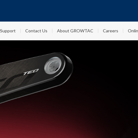
Support
Contact Us
About GROWTAC
Careers
Onlin