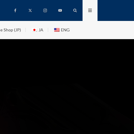
e Shop (JP)
JA
ENG