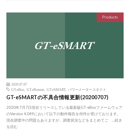
Products
2020.07.07
GT-eBox
,
GT-eRemote
,
GT-eSMART
,
パワーメーターコネクト
GT-eSMARTの不具合情報更新(20200707)
2020年7月7日現在リリースしている最新版GT-eBoxファームウェア
のVersion 4.049において以下の動作報告を何件か受けております。
現在調査中の問題もありますが、調査状況などをまとめてご ...
続き
を読む