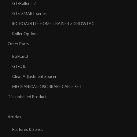
GT-Roller T2
GT-eSMART series
iRC ROADLITE HOME TRAINER × GROWTAC
Roller Options
Other Parts
Bul-Cut3
GT-OIL
Cleat Adjustment Spacer
MECHANICAL DISC BRAKE CABLE SET
Discontinued Products
Articles
Features & Series