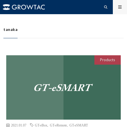
tanaka
HOME
tanaka
Products
2021.01.07
GT-eBox
,
GT-eRemote
,
GT-eSMART