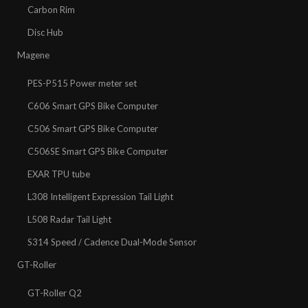
Carbon Rim
Disc Hub
Magene
PES-P515 Power meter set
C606 Smart GPS Bike Computer
C506 Smart GPS Bike Computer
C506SE Smart GPS Bike Computer
EXAR TPU tube
L308 Intelligent Expression Tail Light
L508 Radar Tail Light
S314 Speed / Cadence Dual-Mode Sensor
GT-Roller
GT-Roller Q2