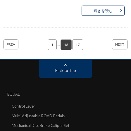
続きを読む
PREV
NEXT
1
…
16
17
Back to Top
EQUAL
Control Lever
Multi-Adjustable ROAD Pedals
Mechanical Disc Brake Caliper Set