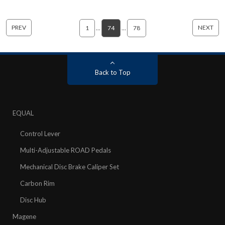
PREV
NEXT
1
…
74
…
78
Back to Top
EQUAL
Control Lever
Multi-Adjustable ROAD Pedals
Mechanical Disc Brake Caliper Set
Carbon Rim
Disc Hub
Magene