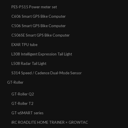
PES-P515 Power meter set
C606 Smart GPS Bike Computer
C506 Smart GPS Bike Computer
C506SE Smart GPS Bike Computer
EXAR TPU tube
L308 Intelligent Expression Tail Light
L508 Radar Tail Light
S314 Speed / Cadence Dual-Mode Sensor
GT-Roller
GT-Roller Q2
GT-Roller T2
GT-eSMART series
iRC ROADLITE HOME TRAINER × GROWTAC