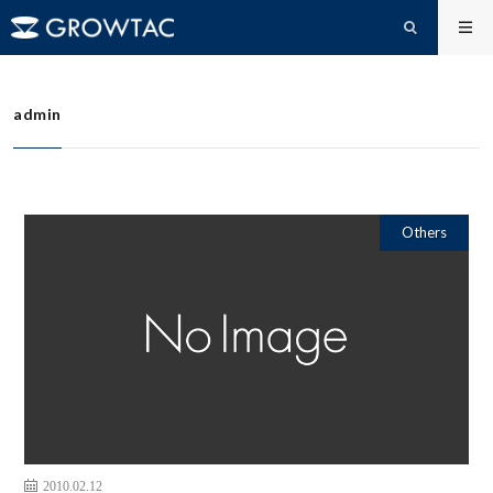
admin
HOME
admin
Others
2010.02.12