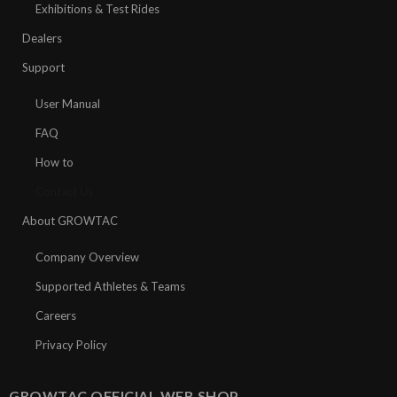
Exhibitions & Test Rides
Dealers
Support
User Manual
FAQ
How to
Contact Us
About GROWTAC
Company Overview
Supported Athletes & Teams
Careers
Privacy Policy
GROWTAC OFFICIAL WEB SHOP