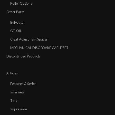
Roller Options
Other Parts
Bul-Cut3
GT-OIL
Cleat Adjustment Spacer
MECHANICAL DISC BRAKE CABLE SET
Discontinued Products
Articles
Features & Series
Interview
Tips
Impression