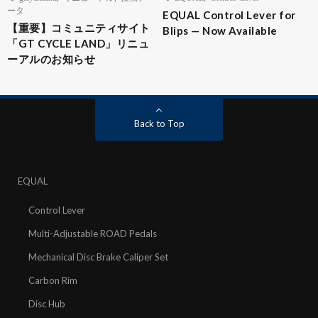
ータ
EQUAL Control Lever for
【重要】コミュニティサイト
Blips — Now Available
「GT CYCLE LAND」リニュ
ーアルのお知らせ
Back to Top
EQUAL
Control Lever
Multi-Adjustable ROAD Pedals
Mechanical Disc Brake Caliper Set
Carbon Rim
Disc Hub