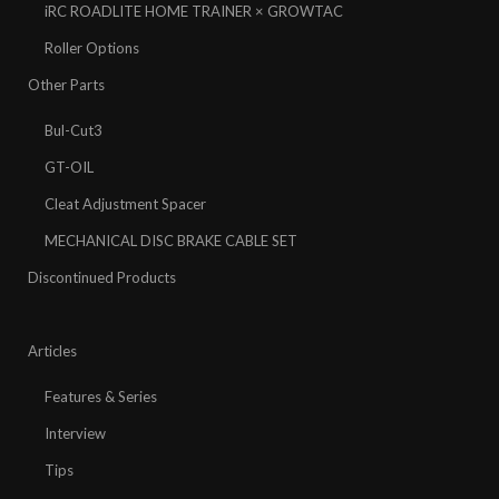
iRC ROADLITE HOME TRAINER × GROWTAC
Roller Options
Other Parts
Bul-Cut3
GT-OIL
Cleat Adjustment Spacer
MECHANICAL DISC BRAKE CABLE SET
Discontinued Products
Articles
Features & Series
Interview
Tips