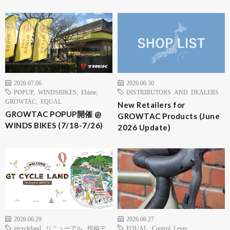
2026.07.06
2026.06.30
POPUP
,
WINDSBIKES
,
Ehime
,
DISTRIBUTORS AND DEALERS
GROWTAC
,
EQUAL
New Retailers for
GROWTAC POPUP開催 @
GROWTAC Products (June
WINDS BIKES (7/18-7/26)
2026 Update)
2026.06.29
2026.06.27
gtcycleland
,
リニューアル
,
投稿デ
EQUAL
,
Control Lever