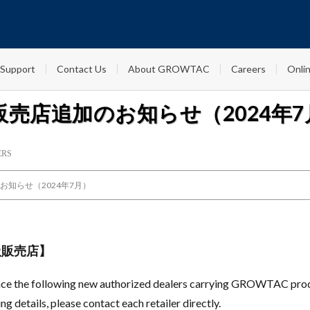
Support
Contact Us
About GROWTAC
Careers
Onlin
販売店追加のお知らせ（2024年7
ERS
お知らせ（2024年7月）
扱販売店】
nce the following new authorized dealers carrying GROWTAC pro
ng details, please contact each retailer directly.