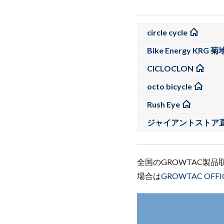
circle cycle
Bike Energy KRG 
CICLOCLON
octo bicycle
Rush Eye
ジャイアントストア
全国のGROWTAC製
場合は
GROWTAC OFFI