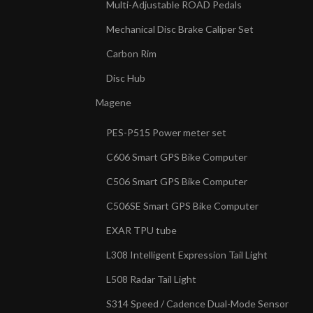
Multi-Adjustable ROAD Pedals
Mechanical Disc Brake Caliper Set
Carbon Rim
Disc Hub
Magene
PES-P515 Power meter set
C606 Smart GPS Bike Computer
C506 Smart GPS Bike Computer
C506SE Smart GPS Bike Computer
EXAR TPU tube
L308 Intelligent Expression Tail Light
L508 Radar Tail Light
S314 Speed / Cadence Dual-Mode Sensor