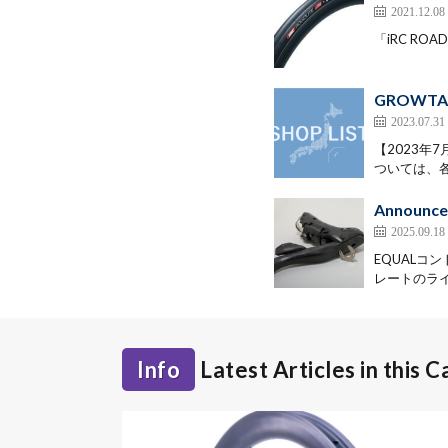
2021.12.08
「iRC ROAD
GROWT
2023.07.31
【2023年
ついては、各
Announcem
2025.09.18
EQUAL
レートのライ
Info
Latest Articles in this 