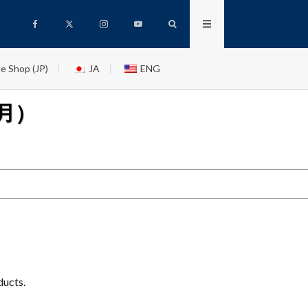
e Shop (JP)
JA
ENG
月）
ducts.