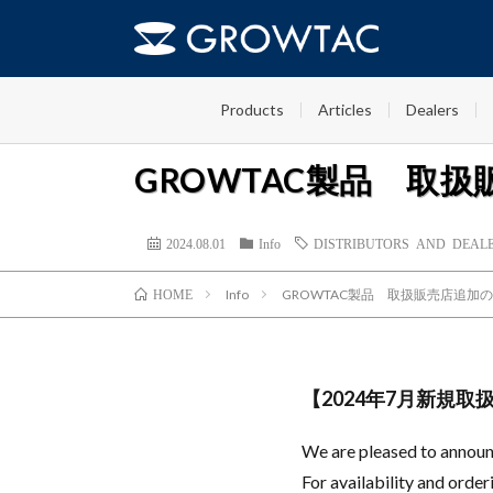
Products
Articles
Dealers
GROWTAC製品 取扱
2024.08.01
Info
DISTRIBUTORS AND DEAL
Info
GROWTAC製品 取扱販売店追加の
HOME
【2024年7月新規取
We are pleased to annou
For availability and orderi