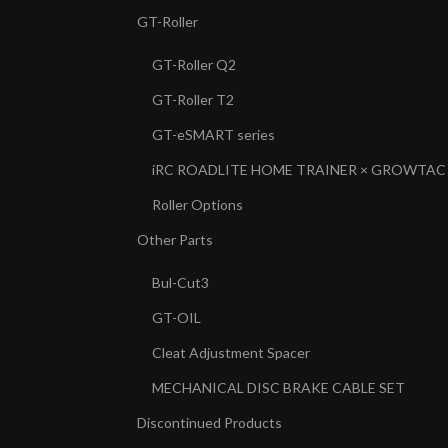
GT-Roller
GT-Roller Q2
GT-Roller T2
GT-eSMART series
iRC ROADLITE HOME TRAINER × GROWTAC
Roller Options
Other Parts
Bul-Cut3
GT-OIL
Cleat Adjustment Spacer
MECHANICAL DISC BRAKE CABLE SET
Discontinued Products