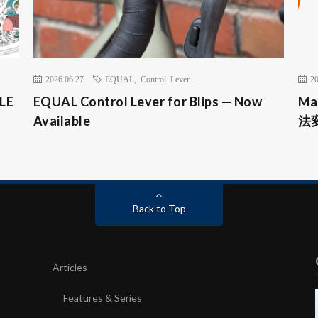
2026.06.27
EQUAL
,
Control Lever
20
LE
EQUAL Control Lever for Blips — Now
Ma
Available
法
Back to Top
Articles
Features & Series