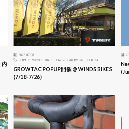
2026.07.06
20
POPUP
,
WINDSBIKES
,
Ehime
,
GROWTAC
,
EQUAL
 内
Ne
GROWTAC POPUP開催 @ WINDS BIKES
(Ju
(7/18-7/26)