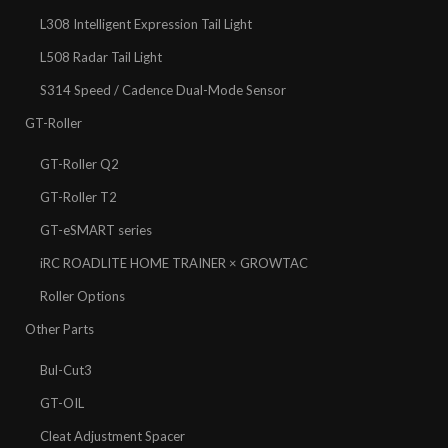
L308 Intelligent Expression Tail Light
L508 Radar Tail Light
S314 Speed / Cadence Dual-Mode Sensor
GT-Roller
GT-Roller Q2
GT-Roller T2
GT-eSMART series
iRC ROADLITE HOME TRAINER × GROWTAC
Roller Options
Other Parts
Bul-Cut3
GT-OIL
Cleat Adjustment Spacer