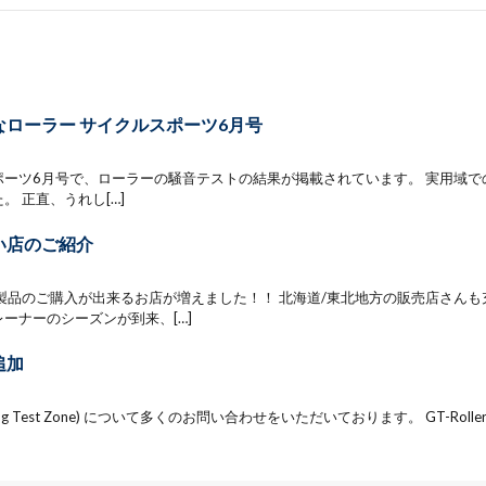
なローラー サイクルスポーツ6月号
ーツ6月号で、ローラーの騒音テストの結果が掲載されています。 実用域での静かさは
。 正直、うれし[…]
い店のご紹介
C製品のご購入が出来るお店が増えました！！ 北海道/東北地方の販売店さんも
ーナーのシーズンが到来、[…]
追加
aling Test Zone) について多くのお問い合わせをいただいております。 GT-RollerM1.