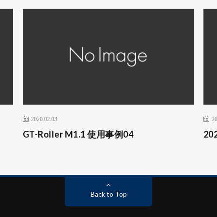
2020.02.03
20
GT-Roller M1.1 使用事例04
2
Back to Top