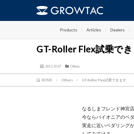
Products
Articles
Dealers
GT-Roller Flex試乗
2013.10.07
Others
Others
GT-Roller Flex試乗できます
HOME
なるしまフレンド神宮店さん
今ならパイオニアのペ
実走に近いペダリングが出来
してみては？