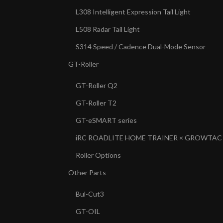
L308 Intelligent Expression Tail Light
L508 Radar Tail Light
S314 Speed / Cadence Dual-Mode Sensor
GT-Roller
GT-Roller Q2
GT-Roller T2
GT-eSMART series
iRC ROADLITE HOME TRAINER × GROWTAC
Roller Options
Other Parts
Bul-Cut3
GT-OIL