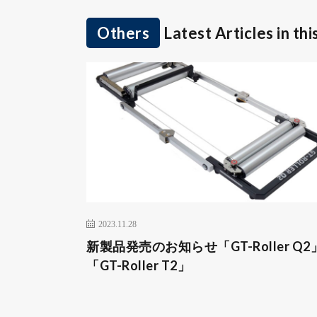
Others
Latest Articles in th
2023.11.28
新製品発売のお知らせ「GT-Roller Q2
「GT-Roller T2」