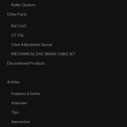
Roller Options
Other Parts
Bul-Cut3
GT-OIL
Cleat Adjustment Spacer
MECHANICAL DISC BRAKE CABLE SET
Discontinued Products
Articles
Features & Series
Interview
Tips
Impression