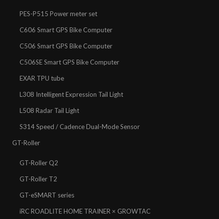
PES-P515 Power meter set
C606 Smart GPS Bike Computer
C506 Smart GPS Bike Computer
C506SE Smart GPS Bike Computer
EXAR TPU tube
L308 Intelligent Expression Tail Light
L508 Radar Tail Light
S314 Speed / Cadence Dual-Mode Sensor
GT-Roller
GT-Roller Q2
GT-Roller T2
GT-eSMART series
iRC ROADLITE HOME TRAINER × GROWTAC