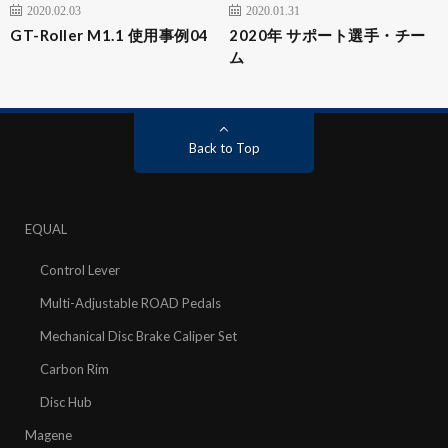
2020.02.03
2020.01.31
GT-Roller M1.1 使用事例04
2020年 サポート選手・チー
ム
Back to Top
EQUAL
Control Lever
Multi-Adjustable ROAD Pedals
Mechanical Disc Brake Caliper Set
Carbon Rim
Disc Hub
Magene