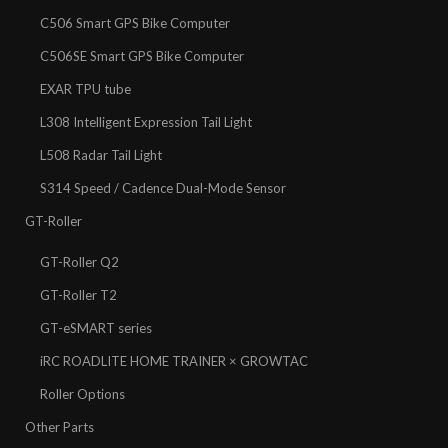
C506 Smart GPS Bike Computer
C506SE Smart GPS Bike Computer
EXAR TPU tube
L308 Intelligent Expression Tail Light
L508 Radar Tail Light
S314 Speed / Cadence Dual-Mode Sensor
GT-Roller
GT-Roller Q2
GT-Roller T2
GT-eSMART series
iRC ROADLITE HOME TRAINER × GROWTAC
Roller Options
Other Parts