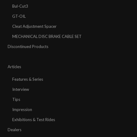
Bul-Cut3
GT-OIL
Cleat Adjustment Spacer
MECHANICAL DISC BRAKE CABLE SET
Discontinued Products
Articles
Features & Series
Interview
Tips
Impression
Exhibitions & Test Rides
Dealers