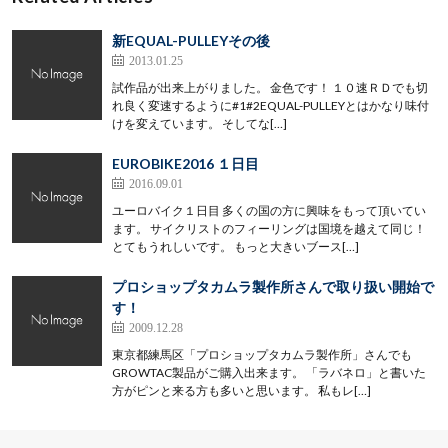
新EQUAL-PULLEYその後
2013.01.25
試作品が出来上がりました。 金色です！ １０速ＲＤでも切
れ良く変速するように#1#2EQUAL-PULLEYとはかなり味付
けを変えています。 そしてな[…]
EUROBIKE2016 １日目
2016.09.01
ユーロバイク１日目 多くの国の方に興味をもって頂いてい
ます。 サイクリストのフィーリングは国境を越えて同じ！
とてもうれしいです。 もっと大きいブース[…]
プロショップタカムラ製作所さんで取り扱い開始で
す！
2009.12.28
東京都練馬区「プロショップタカムラ製作所」さんでも
GROWTAC製品がご購入出来ます。 「ラバネロ」と書いた
方がピンと来る方も多いと思います。 私もレ[…]