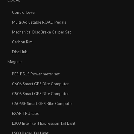
Control Lever
Multi-Adjustable ROAD Pedals
Mechanical Disc Brake Caliper Set
Carbon Rim
Disc Hub
Magene
PES-P515 Power meter set
C606 Smart GPS Bike Computer
C506 Smart GPS Bike Computer
C506SE Smart GPS Bike Computer
EXAR TPU tube
L308 Intelligent Expression Tail Light
L508 Radar Tail Light