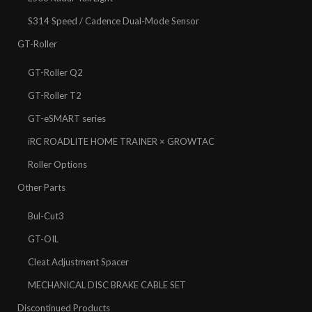
S314 Speed / Cadence Dual-Mode Sensor
GT-Roller
GT-Roller Q2
GT-Roller T2
GT-eSMART series
iRC ROADLITE HOME TRAINER × GROWTAC
Roller Options
Other Parts
Bul-Cut3
GT-OIL
Cleat Adjustment Spacer
MECHANICAL DISC BRAKE CABLE SET
Discontinued Products