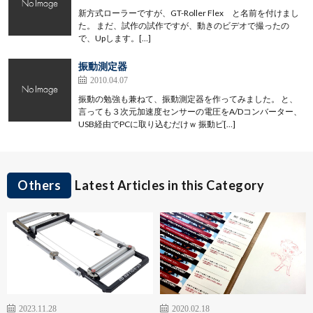
新方式ローラーですが、GT-Roller Flex と名前を付けまし
た。 まだ、試作の試作ですが、動きのビデオで撮ったの
で、Upします。[…]
振動測定器
2010.04.07
振動の勉強も兼ねて、振動測定器を作ってみました。 と、
言っても３次元加速度センサーの電圧をA/Dコンバーター、
USB経由でPCに取り込むだけｗ 振動ピ[…]
Others
Latest Articles in this Category
2023.11.28
2020.02.18