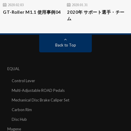
2020.02.03
2020.01.31
GT-Roller M1.1 使用事例04
2020年 サポート選手・チー
ム
Back to Top
EQUAL
Control Lever
Multi-Adjustable ROAD Pedals
Mechanical Disc Brake Caliper Set
Carbon Rim
Disc Hub
Magene