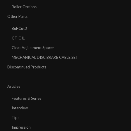
Roller Options
Other Parts
Bul-Cut3
GT-OIL
Cleat Adjustment Spacer
MECHANICAL DISC BRAKE CABLE SET
Discontinued Products
Articles
Features & Series
Interview
Tips
Impression