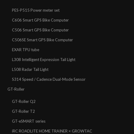
PES-P515 Power meter set
C606 Smart GPS Bike Computer
C506 Smart GPS Bike Computer
C506SE Smart GPS Bike Computer
EXAR TPU tube
L308 Intelligent Expression Tail Light
L508 Radar Tail Light
S314 Speed / Cadence Dual-Mode Sensor
GT-Roller
GT-Roller Q2
GT-Roller T2
GT-eSMART series
iRC ROADLITE HOME TRAINER × GROWTAC