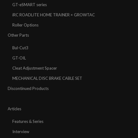
GT-eSMART series
iRC ROADLITE HOME TRAINER × GROWTAC
Roller Options
Other Parts
Bul-Cut3
GT-OIL
Cleat Adjustment Spacer
MECHANICAL DISC BRAKE CABLE SET
Discontinued Products
Articles
Features & Series
Interview