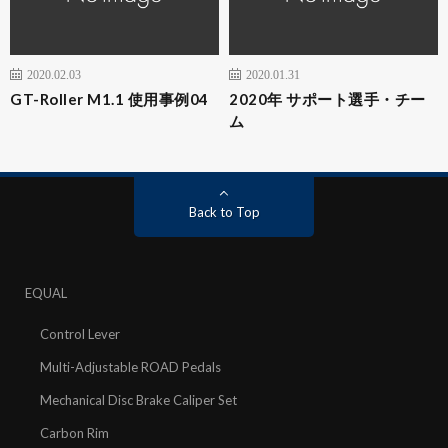
2020.02.03
2020.01.31
GT-Roller M1.1 使用事例04
2020年 サポート選手・チー
ム
Back to Top
EQUAL
Control Lever
Multi-Adjustable ROAD Pedals
Mechanical Disc Brake Caliper Set
Carbon Rim